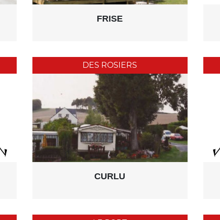
FRISE
DES ROSIERS
CURLU