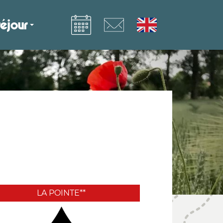
éjour
LA POINTE**