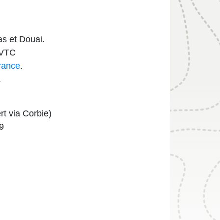
ras et Douai.
 VTC
rance
.
.
rt via Corbie)
39