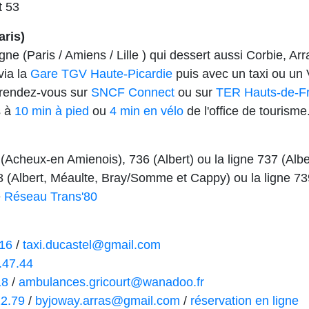
t 53
aris)
igne (Paris / Amiens / Lille ) qui dessert aussi Corbie, Ar
via la
Gare TGV Haute-Picardie
puis avec un taxi ou un
, rendez-vous sur
SNCF Connect
ou sur
TER Hauts-de-F
s à
10 min à pied
ou
4 min en vélo
de l'office de tourisme
(Acheux-en Amienois), 736 (Albert) ou la ligne 737 (Albe
8 (Albert, Méaulte, Bray/Somme et Cappy) ou la ligne 7
e
Réseau Trans'80
.16
/
taxi.ducastel@gmail.com
.47.44
18
/
ambulances.gricourt@wanadoo.fr
22.79
/
byjoway.arras@gmail.com
/
réservation en ligne