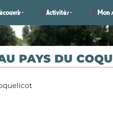
écouvrir
Activités
Mon s
 AU PAYS DU COQU
oquelicot
1