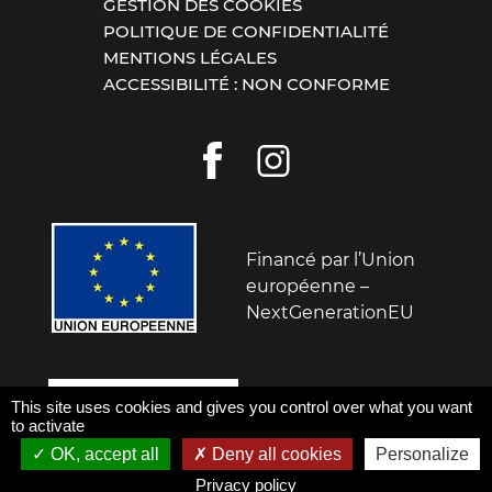
GESTION DES COOKIES
POLITIQUE DE CONFIDENTIALITÉ
MENTIONS LÉGALES
ACCESSIBILITÉ : NON CONFORME
Financé par l’Union
européenne –
NextGenerationEU
Ce site a été financé
This site uses cookies and gives you control over what you want
par l'Etat dans le
to activate
cadre de France
OK, accept all
Deny all cookies
Personalize
Relance.
Privacy policy